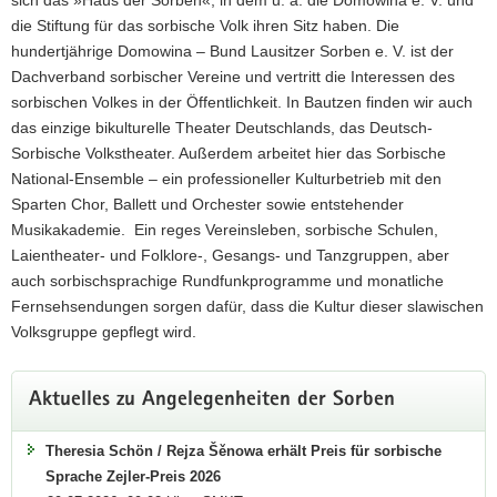
sich das »Haus der Sorben«, in dem u. a. die Domowina e. V. und
die Stiftung für das sorbische Volk ihren Sitz haben. Die
hundertjährige Domowina – Bund Lausitzer Sorben e. V. ist der
Dachverband sorbischer Vereine und vertritt die Interessen des
sorbischen Volkes in der Öffentlichkeit. In Bautzen finden wir auch
das einzige bikulturelle Theater Deutschlands, das Deutsch-
Sorbische Volkstheater. Außerdem arbeitet hier das Sorbische
National-Ensemble – ein professioneller Kulturbetrieb mit den
Sparten Chor, Ballett und Orchester sowie entstehender
Musikakademie. Ein reges Vereinsleben, sorbische Schulen,
Laientheater- und Folklore-, Gesangs- und Tanzgruppen, aber
auch sorbischsprachige Rundfunkprogramme und monatliche
Fernsehsendungen sorgen dafür, dass die Kultur dieser slawischen
Volksgruppe gepflegt wird.
Aktuelles zu Angelegenheiten der Sorben
Theresia Schön / Rejza Šěnowa erhält Preis für sorbische
Sprache Zejler-Preis 2026