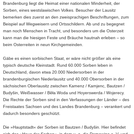
Brandenburg liegt die Heimat einer nationalen Minderheit, der
a
Sorben, eines westslawischen Volkes. Besucher der Lausitz
v
bemerken dies zuerst an den zweisprachigen Beschriftungen, zum
i
Beispiel auf Wegweisern und Ortsschildern. Ab und zu begegnet
g
man noch Menschen in Tracht, und besonders um die Osterzeit
a
kann man die hiesigen Feste und Bräuche hautnah erleben – so
t
beim Osterreiten in neun Kirchgemeinden.
i
o
Gäbe es einen sorbischen Staat, er wäre nicht größer als eine
n
typisch deutsche Kleinstadt. Rund 60.000 Sorben leben in
Deutschland, davon etwa 20.000 Niedersorben in der
brandenburgischen Niederlausitz und 40.000 Obersorben in der
sächsischen Oberlausitz zwischen Kamenz / Kamjenc, Bautzen /
Budyšin, Weißwasser / Běła Woda und Hoyerswerda / Wojerecy.
Die Rechte der Sorben sind in den Verfassungen der Länder – des
Freistaates Sachsen und des Landes Brandenburg – verankert und
dadurch besonders geschützt.
Die »Hauptstadt« der Sorben ist Bautzen / Budyšin. Hier befindet